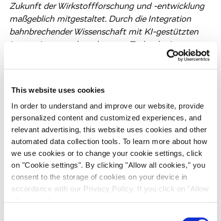
Zukunft der Wirkstoffforschung und -entwicklung
maßgeblich mitgestaltet. Durch die Integration
bahnbrechender Wissenschaft mit KI-gestützten
Innovationen und modernsten Technologien
beschleunigen wir die Entwicklung vom Konzept
zur Therapie – schneller, intelligenter und präziser.
Unsere Expertise umfasst niedermolekulare
This website uses cookies
Verbindungen, Biologika und Zelltherapien und
In order to understand and improve our website, provide
verwandte Modalitäten, unterstützt durch
personalized content and customized experiences, and
proprietäre Plattformen wie molekulare
relevant advertising, this website uses cookies and other
Patientendatenbanken, PanOmics und iPSC-
automated data collection tools. To learn more about how
basierte Krankheitsmodelle. Mit flexiblen
we use cookies or to change your cookie settings, click
Partnerschaftsmodellen, die individuell auf die
on "Cookie settings". By clicking "Allow all cookies," you
Bedürfnisse unserer Kunden zugeschnitten sind,
consent to the storage of cookies on your device in
arbeiten wir mit allen Top-20-Pharmaunternehmen,
accordance with our Privacy Policy. If you click on "Allow
über 800 Biotechs, akademischen Einrichtungen
all cookies", you also consent - in accordance with Art.
und weiteren Akteuren im Gesundheitswesen
49 (1) (a) GDPR - to your data being transferred to
Consent