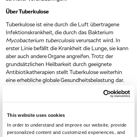
Über Tuberkulose
Tuberkulose ist eine durch die Luft übertragene
Infektionskrankheit, die durch das Bakterium
Mycobacterium tuberculosis
verursacht wird. In
erster Linie befällt die Krankheit die Lunge, sie kann
aber auch andere Organe angreifen. Trotz der
grundsätzlichen Heilbarkeit durch geeignete
Antibiotikatherapien stellt Tuberkulose weiterhin
eine erhebliche globale Gesundheitsbelastung dar.
Im Jahr 2024 wurden schätzungsweise 10,7
Millionen Neuerkrankungen und 1,23 Millionen
Todesfälle verzeichnet. Besonders problematisch
sind resistente Erreger sowie lange und belastende
This website uses cookies
Behandlungsverläufe. Deshalb besteht ein
In order to understand and improve our website, provide
dringender Bedarf an besseren Diagnoseverfahren,
personalized content and customized experiences, and
kürzeren und sichereren Therapien und an