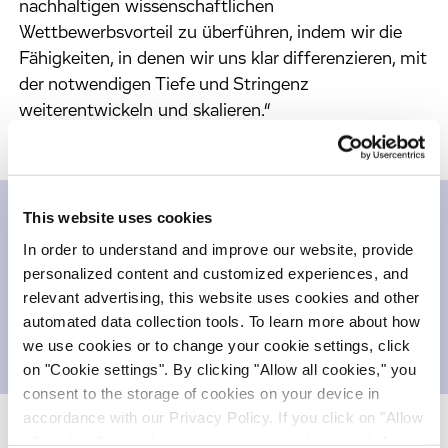
nachhaltigen wissenschaftlichen
Wettbewerbsvorteil zu überführen, indem wir die
Fähigkeiten, in denen wir uns klar differenzieren, mit
der notwendigen Tiefe und Stringenz
weiterentwickeln und skalieren.“
This website uses cookies
Inhalte zum
In order to understand and improve our website, provide
personalized content and customized experiences, and
Herunterladen
relevant advertising, this website uses cookies and other
automated data collection tools. To learn more about how
Pressemitteilung
we use cookies or to change your cookie settings, click
209,146 KB
on "Cookie settings". By clicking "Allow all cookies," you
consent to the storage of cookies on your device in
accordance with our Privacy Policy. If you click on "Allow
all cookies", you also consent - in accordance with Art.