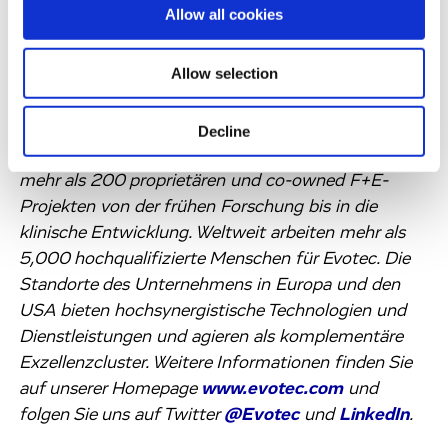
Allow all cookies
medizinischer Indikationen aktiv, darunter z. B.
Neurologie, Onkologie sowie Stoffwechsel- und
Allow selection
Infektionskrankheiten. Evotecs Ziel ist es, in diesen
Bereichen die weltweit führende „co-owned
Pipeline“ innovativer Therapieansätze aufzubauen
Decline
und verfügt bereits jetzt über ein Portfolio von
mehr als 200 proprietären und co-owned F+E-
Projekten von der frühen Forschung bis in die
klinische Entwicklung. Weltweit arbeiten mehr als
5,000 hochqualifizierte Menschen für Evotec. Die
Standorte des Unternehmens in Europa und den
USA bieten hochsynergistische Technologien und
Dienstleistungen und agieren als komplementäre
Exzellenzcluster. Weitere Informationen finden Sie
auf unserer Homepage
www.evotec.com
und
folgen Sie uns auf Twitter
@Evotec
und
LinkedIn
.