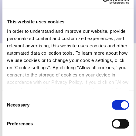
Herunterladen
This website uses cookies
Präsentation
581,902 KB
In order to understand and improve our website, provide
personalized content and customized experiences, and
relevant advertising, this website uses cookies and other
automated data collection tools. To learn more about how
we use cookies or to change your cookie settings, click
Contact Our Investor Relations Team
on "Cookie settings". By clicking "Allow all cookies," you
consent to the storage of cookies on your device in
Please take a moment to provide your contact details and
accordance with our Privacy Policy. If you click on "Allow
a short text to help us address your enquiry properly.
all cookies", you also consent - in accordance with Art.
49 (1) (a) GDPR - to your data being transferred to
Consent
Please be assured that your information will be treated
recipients outside the European Economic Area, which
Necessary
Selection
with the utmost confidentiality and in respect and
might not have an adequate level of protection under data
protection of your privacy.
protection law. In this case, there is a possibility that
Preferences
authorities can access your data without legal recourse.
Subject
*
If you click on "Decline", the transfer described above will