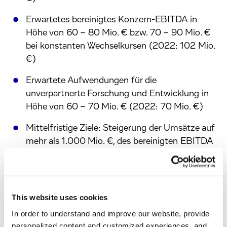
Erwartetes bereinigtes Konzern-EBITDA in
Höhe von 60 – 80 Mio. € bzw. 70 – 90 Mio. €
bei konstanten Wechselkursen (2022: 102 Mio.
€)
Erwartete Aufwendungen für die
unverpartnerte Forschung und Entwicklung in
Höhe von 60 – 70 Mio. € (2022: 70 Mio. €)
Mittelfristige Ziele: Steigerung der Umsätze auf
mehr als 1.000 Mio. €, des bereinigten EBITDA
auf mindestens 300 Mio. € und Aufwendungen
für unverpartnerte Forschung und Entwicklung
von mehr als 100 Mio. €
This website uses cookies
Durch die Entdeckung eines kriminellen Cyber-
In order to understand and improve our website, provide
Angriffs am 6. April 2023 war die Produktivität
personalized content and customized experiences, and