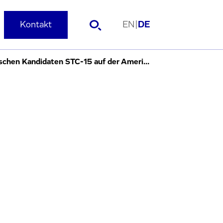
Kontakt
EN
|
DE
Evotec-Partner STORM Therapeutics präsentiert die Entdeckung des führenden klinischen Kandidaten STC-15 auf der American Chemical Society Fall 2023 Konferenz