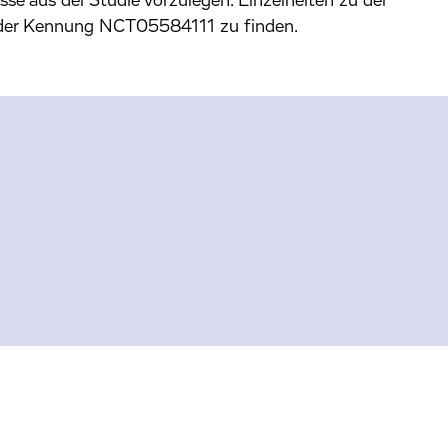
se aus der Studie vorzulegen. Einzelheiten zu der
der Kennung NCT05584111 zu finden.