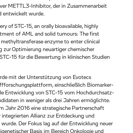
tiver METTL3-Inhibitor, der in Zusammenarbeit
 entwickelt wurde.
ry of STC-15, an orally bioavailable, highly
atment of AML and solid tumours: The first
 methyltransferase enzyme to enter clinical
zur Optimierung neuartiger chemischer
 STC-15 für die Bewertung in klinischen Studien
wurde mit der Unterstützung von Evotecs
offforschungsplattform, einschließlich Biomarker-
nelle Entwicklung von STC-15 vom Hochdurchsatz-
idaten in weniger als drei Jahren ermöglichte.
m Jahr 2016 eine strategische Partnerschaft
 integrierten Allianz zur Entdeckung und
 wurde. Der Fokus lag auf der Entwicklung neuer
igenetischer Basis im Bereich Onkologie und