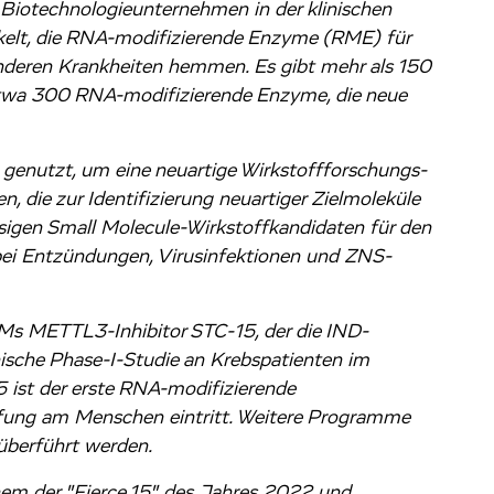
iotechnologieunternehmen in der klinischen
kelt, die RNA-modifizierende Enzyme (RME) für
anderen Krankheiten hemmen. Es gibt mehr als 150
wa 300 RNA-modifizierende Enzyme, die neue
genutzt, um eine neuartige Wirkstoffforschungs-
, die zur Identifizierung neuartiger Zielmoleküle
ssigen Small Molecule-Wirkstoffkandidaten für den
 bei Entzündungen, Virusinfektionen und ZNS-
ORMs METTL3-Inhibitor STC-15, der die IND-
nische Phase-I-Studie an Krebspatienten im
ist der erste RNA-modifizierende
rüfung am Menschen eintritt. Weitere Programme
überführt werden.
em der "Fierce 15" des Jahres 2022 und