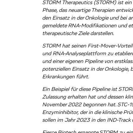
STORM Therapeutics (STORM) ist ein B
Phase, das neuartige Therapien entwic
den Einsatz in der Onkologie und bei 
gemeldete RNA-Modifikationen und et
therapeutische Ziele darstellen.
STORM hat seinen First-Mover-Vorteil 
und RNA-Analyseplattform zu etablieren
und einer eigenen Pipeline von erstkla
potenziellen Einsatz in der Onkologie,
Erkrankungen führt.
Ein Beispiel für diese Pipeline ist ST
Zulassung erhalten hat und dessen kli
November 2022 begonnen hat. STC-15 
Enzyminhibitor, der in die klinische P
sollen im Jahr 2023 in den IND-Track 
Fierce Biotech ernannte STORM zu ein