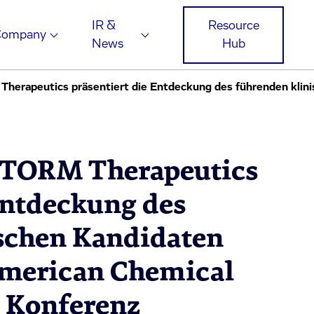
IR &
Resource
Company
News
Hub
STORM Therapeutics
Entdeckung des
schen Kandidaten
American Chemical
3 Konferenz