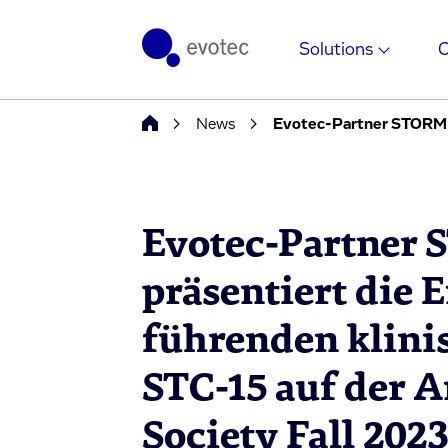
Solutions
News
Evotec-Partner 
präsentiert die 
führenden klini
STC-15 auf der 
Society Fall 202