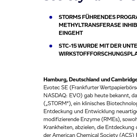
STORMS FÜHRENDES PROGRA
METHYLTRANSFERASE INHIBI
EINGEHT
STC-15 WURDE MIT DER UN
WIRKSTOFFFORSCHUNGSPLAT
Hamburg, Deutschland
und Cambridge
Evotec SE (Frankfurter Wertpapierb
NASDAQ: EVO) gab heute bekannt, das
(„STORM“), ein klinisches Biotechnol
Entdeckung und Entwicklung neuartige
modifizierende Enzyme (RMEs), sowohl 
Krankheiten, abzielen, die Entdeckung
der American Chemical Society (ACS) F